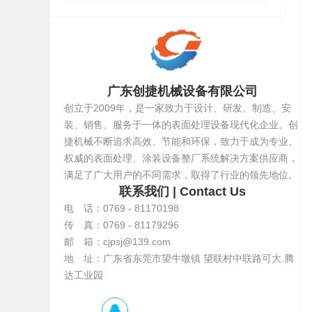
广东创捷机械设备有限公司
创立于2009年，是一家致力于设计、研发、制造、安
装、销售、服务于一体的表面处理设备现代化企业。创
捷机械不断追求高效、节能和环保，致力于成为专业、
权威的表面处理、涂装设备整厂系统解决方案供应商，
满足了广大用户的不同需求，取得了行业的领先地位。
联系我们
| Contact Us
电 话：0769 - 81170198
传 真：0769 - 81179296
邮 箱：cjpsj@139.com
地 址：广东省东莞市望牛墩镇 望联村中联路可大.腾
达工业园