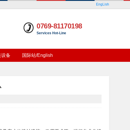
EngLish
0769-81170198
Services Hot-Line
装设备
国际站/English
心