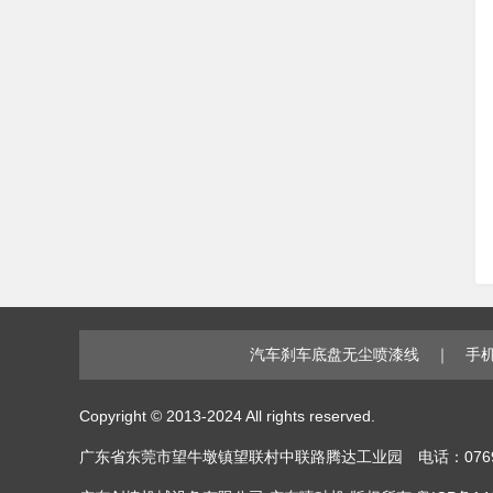
汽车刹车底盘无尘喷漆线
｜
手
Copyright © 2013-2024 All rights reserved.
广东省东莞市望牛墩镇望联村中联路腾达工业园 电话：0769-811701