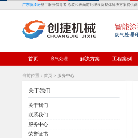
广东喷漆房
整厂服务倡导者 涂装和表面前处理设备整体解决方案提供商
智能涂
废气处理
首页
废气处理
解决方案
工程案例
当前位置：
首页
> 服务中心
关于我们
关于我们
联系我们
服务中心
荣誉证书