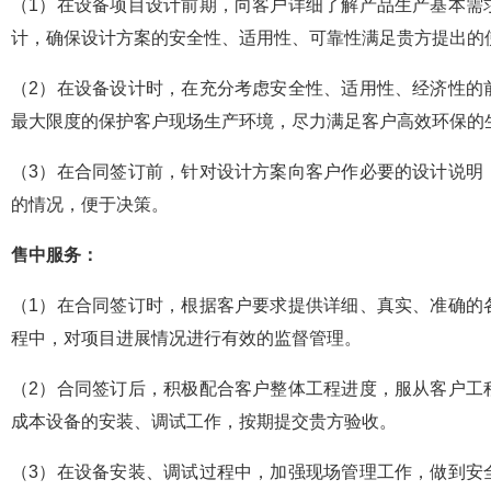
（1）在设备项目设计前期，向客户详细了解产品生产基本需
计，确保设计方案的安全性、适用性、可靠性满足贵方提出的
（2）在设备设计时，在充分考虑安全性、适用性、经济性的
最大限度的保护客户现场生产环境，尽力满足客户高效环保的
（3）在合同签订前，针对设计方案向客户作必要的设计说明
的情况，便于决策。
售中服务：
（1）在合同签订时，根据客户要求提供详细、真实、准确的
程中，对项目进展情况进行有效的监督管理。
（2）合同签订后，积极配合客户整体工程进度，服从客户工
成本设备的安装、调试工作，按期提交贵方验收。
（3）在设备安装、调试过程中，加强现场管理工作，做到安