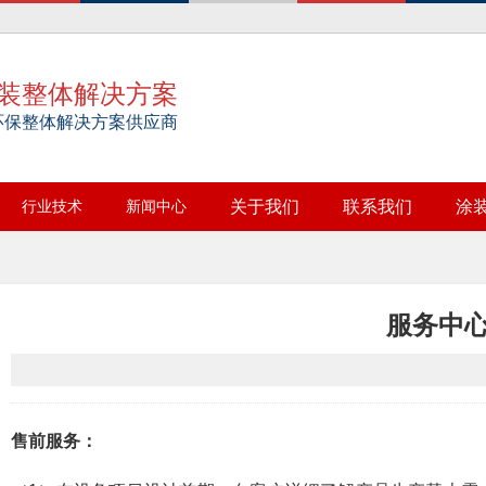
装整体解决方案
环保整体解决方案供应商
行业技术
新闻中心
关于我们
联系我们
涂
服务中
售前服务：