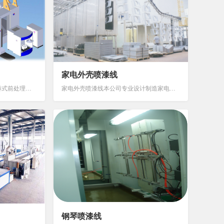
家电外壳喷漆线
工艺流程 前处理： 前处理 喷淋式前处理概叙 棚体选用#不锈钢板及PP塑料板，平整美观，不变形、不漏水； 预除油滴水区底板采用耐酸碱316...
家电外壳喷漆线本公司专业设计制造家电外壳喷涂线，广泛应用于电视、电话，电脑、电风扇等产品，提高产品表面喷涂质量，改装喷涂环境，降低喷涂成本。表面前处理概述表面前处理的常用设备是喷淋式、浸、喷联合式，其清洗原理是借助于化学反应来完成除油、磷化...
钢琴喷漆线