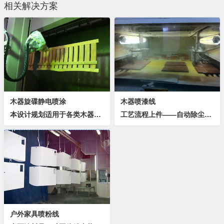
相关解决方案
木器旋碟静电喷涂
木器喷漆线
本设计规划适用于各类木器家具的喷涂工艺，具有以下优势高效利用产地，降低运输能耗一次设计、满足纲领。满足产品质量及工艺要求。平面合理布置、方便组织生产及维护的需要。设计做到“安全生产、文明生产”的原则，满足国家有关技术安全规定。满足环保、卫生...
工艺流程上件——自动除尘——自动喷漆——手动喷漆——自动喷漆——手动喷漆——流平自干——下件 一.设计数据:1.产品名称:木制件;标准工件尺寸:2.5m(L)*0.25m(W)*1.5m(H)(2件/挂) 最大工件尺寸:...
户外家具喷粉线