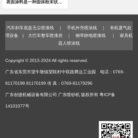
表面涂料是一种固体粉末状涂料。由树脂及其它天然助剂混合而成，不含任何有机溶剂、重金属及其他有害物质。健康环保的表面喷涂工艺，安全的物料，使得在喷涂过程以及使用过程中不会有挥发性气体及有毒有害气体的释放，一次性喷涂及无缝特性进一步锁住了中纤板...
汽车刹车底盘无尘喷漆线
｜
手机外壳喷涂线
｜
有机废气处
理设备
|
大巴车整车喷漆房
｜
钢琴静电喷漆线
｜
家具机
器人喷涂线
Copyright © 2013-2024 All rights reserved.
广东省东莞市望牛墩镇望联村中联路腾达工业园 电话：0769-
81170198 81170199 传 真：0769-81179296
广东创捷机械设备有限公司
广东喷砂机
版权所有
粤ICP备
14101077号