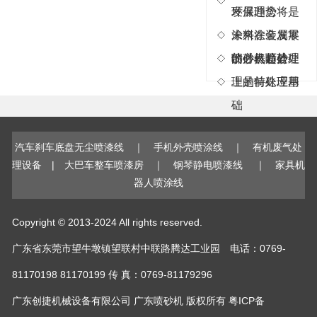
发展趋势
环保理念将是
备
累
新”
低
和
多
的
温
未来涂装发展
涂料在金属零
技
年
方
催
的必然趋势
部件表面处理
喷砂机喷砂处
术
来
式
化
上的特殊应用
理是前处理基
的
的
设
氧
基
废
计
化
础
础
气
出
技
上
治
的
术
汽车刹车底盘无尘喷漆线
｜
手机外壳喷涂线
｜
有机废气处
应
理
一
该
理设备
|
大巴车整车喷漆房
｜
钢琴静电喷漆线
｜
家具机
用
经
款
产
器人喷涂线
在
验
高
品
大
研
效
由
风
制
有
技
Copyright © 2013-2024 All rights reserved.
量
成
机
术
广东省东莞市望牛墩镇望联村中联路腾达工业园 电话：0769-
低
功
废
生
浓
的
气
产
81170198 81170199 传 真：0769-81179296
度
高
治
电
广东创捷机械设备有限公司
广东喷砂机
版权所有
粤ICP备
有
效
理
控