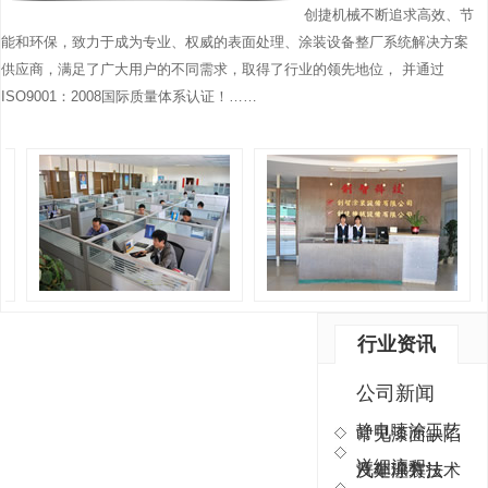
创捷机械不断追求高效、节
吸
系
欧
RT
能和环保，致力于成为专业、权威的表面处理、涂装设备整厂系统解决方案
附
列
美
和
浓
活
供应商，满足了广大用户的不同需求，取得了行业的领先地位， 并通过
先
LC
缩
性
进
的
ISO9001：2008国际质量体系认证！……
净
炭
技
特
化
吸
术
色
装
附
的
拥
置
•
基
有
(C
催
础
RT
是
化
上
的
我
燃
采
蓄
公
烧
取
热
司
装
“引
效
行业资讯
在
置
进
率
引
是
+
也
公司新闻
进
我
累
包
静电喷涂工艺
常见漆面缺陷
国
公
+
括
外
司
进
LC
详细流程
及处理方法
汽车涂装技术
设
积
+
的