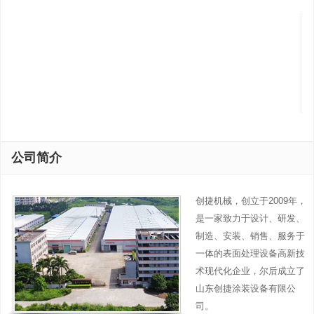
烧
化
炉
净
（
化
装
蓄
置
热
（
式
焚
蓄
吸
附
烧
热
附
脱
炉
式
浓
附
公司简介
（
催
缩
•
是
化
净
催
本
净
创捷机械，创立于2009年，
化
化
公
化
是一家致力于设计、研发、
装
燃
司
装
制造、安装、销售、服务于
置
烧
在
置
一体的表面处理设备高新技
装
沸
消
(R
术现代化企业，尔后成立了
置
石
化
结
山东创捷涂装设备有限公
转
CJ
吸
合
司。
轮
型
收
了