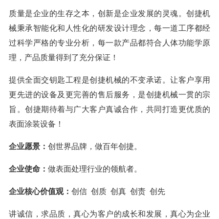
质量是企业的生存之本，创新是企业发展的灵魂。创捷机
械秉承智能化和人性化的研发设计理念，每一道工序都经
过科学严格的专业分析，每一款产品都符合人体功能学原
理，产品质量得到了充分保证！
提供全面交钥匙工程是创捷机械的不变承诺。让客户享用
更先进的设备及更完善的售后服务，是创捷机械一贯的宗
旨。创捷期待着与广大客户真诚合作，共同打造更优质的
表面涂装设备！
企业愿景：
创世界品牌，做百年创捷。
企业使命：
做表面处理行业的领航者。
企业核心价值观：
创信 创质 创真 创责 创先
讲诚信，求品质，真心为客户的成长和发展，真心为企业