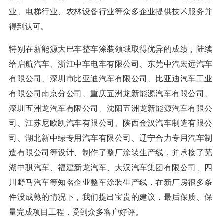
业、电梯行业、农林设备行业等众多企业提供技术服务并
得到认可。
特别在新能源大巴车整车涂装领域取得优异的成绩，陆续
给启航汽车、浙江中车电车有限公司、东莞中汽宏远汽车
有限公司、深圳市比亚迪汽车有限公司、比亚迪汽车工业
有限公司南京分公司、重庆五洲龙新能源汽车有限公司、
深圳五洲龙汽车有限公司、沈阳五洲龙新能源汽车有限公
司、江苏尼欧凯汽车有限公司、陕西金汉汽车制造有限公
司、湖北新中绿专用汽车有限公司、辽宁合力专用汽车制
造有限公司等设计、制作了整厂涂装生产线，并承接了芜
湖中骐汽车、福建新龙汽车、大汉汽车集团有限公司、四
川野马汽车等知名企业整车涂装生产线，在新厂房很多条
件没成熟的情况下，我们提出宝贵的建议，最后保质、保
量完成项目工程，受到众多客户好评。