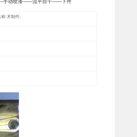
—手动喷漆——流平自干——下件
名称:木制件;