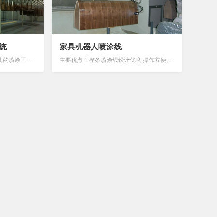
统
家具机器人喷涂线
本设计规划适用于各类木器家具的喷涂工艺，具有以下优势：高效利用产地，降低运输能耗一次设计、满足纲领。满足产品质量及工艺要求。平面合理布置、方便组织生产及维护的需要。设计做到“安全生产、文明生产”的原则，满足国家有关技术安全规定。满足环保、卫...
主要优点:1.整条喷涂线设计优良,操作方便,外形美观,可参观性强2.整条喷涂线物流顺畅,各工位上下工件简单,检查容易3.自动化程度高,节约大量人工4.整条喷涂线运行平稳5.喷油线喷房水泵采用专用液下污泥泵，免维护型，不泄漏6.喷油线采用七吨...