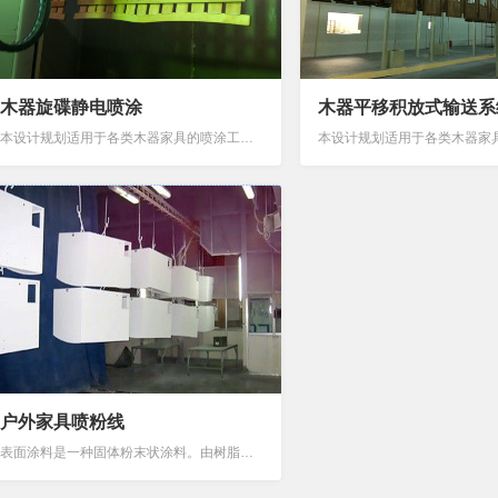
木器旋碟静电喷涂
木器平移积放式输送系
本设计规划适用于各类木器家具的喷涂工艺，具有以下优势高效利用产地，降低运输能耗一次设计、满足纲领。满足产品质量及工艺要求。平面合理布置、方便组织生产及维护的需要。设计做到“安全生产、文明生产”的原则，满足国家有关技术安全规定。满足环保、卫生...
户外家具喷粉线
表面涂料是一种固体粉末状涂料。由树脂及其它天然助剂混合而成，不含任何有机溶剂、重金属及其他有害物质。健康环保的表面喷涂工艺，安全的物料，使得在喷涂过程以及使用过程中不会有挥发性气体及有毒有害气体的释放，一次性喷涂及无缝特性进一步锁住了中纤板...