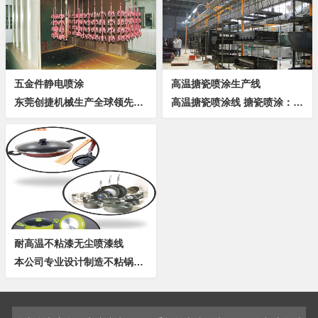
五金件静电喷涂
高温搪瓷喷涂生产线
东莞创捷机械生产全球领先的静电喷涂设备、静电喷涂流水线、涂装设备、喷涂设备等，坚持以“打造卓越品质、创建诚信品牌”为质量方针，始终将消费者的需求当成本厂的出发点和立足点。我们将以专业的技术、完善的售后、全方面的服务，向全国各地提供技术领先的...
高温搪瓷喷涂线 搪瓷喷涂：在加厚钢板表面进行搪瓷镀釉，可以承受较大范围内的温度变化，一般为－60～＋850℃的温度变化范围，可以能够承受高温骤变。物理特性上：抗压、抗张力、有弹性、电绝缘、无污染；化学特性上：耐酸、耐碱、耐高温、耐...
耐高温不粘漆无尘喷漆线
本公司专业设计制造不粘锅高温喷涂线、不粘锅特氟龙高温烘烤线、不粘锅（煲）高温搪瓷烘烤线，产能及详细规格根据客户要求设计制造。适用于家电、五金、塑胶、灯饰、汽配、休闲用品、防盗门、办公用品等各行制造业。打砂前处理工艺流程上件 → 避水区 →...